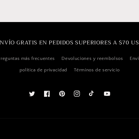
NVÍO GRATIS EN PEDIDOS SUPERIORES A $70 U
Preguntas más frecuentes
Devoluciones y reembolsos
Env
política de privacidad
Términos de servicio
Twitter
Facebook
Pinterest
Instagram
TikTok
YouTube