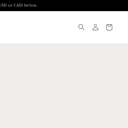
(USD or CAD) below.
Iniciar
Carrito
sesión