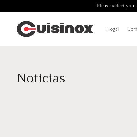
Ir
Please select your
directamente
al contenido
Hogar
Com
Noticias