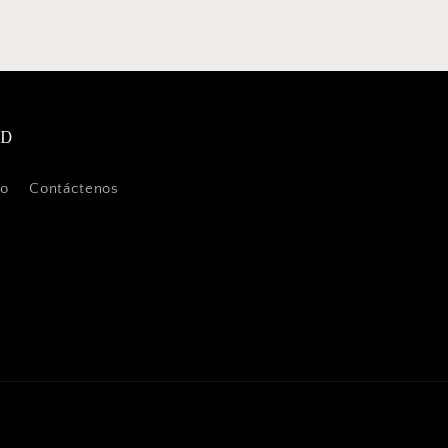
SD
ío
Contáctenos