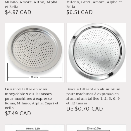
Milano, Amore, Altho, Alpha
Milano, Capri, Amore, Alpha et
et Bella
Bella
Prix
$4.97 CAD
Prix
$6.51 CAD
habituel
habituel
Cuisinox Filtre en acier
Disque filtrant en aluminium
inoxydable 9 ou 10 tasses
pour machines à expresso en
pour machines à expresso
aluminium tailles 1, 2, 3, 6, 9
Roma, Milano, Alpha, Capri et
et 12 tasses
Bella
Prix
De $0.70 CAD
Prix
$7.49 CAD
habituel
habituel