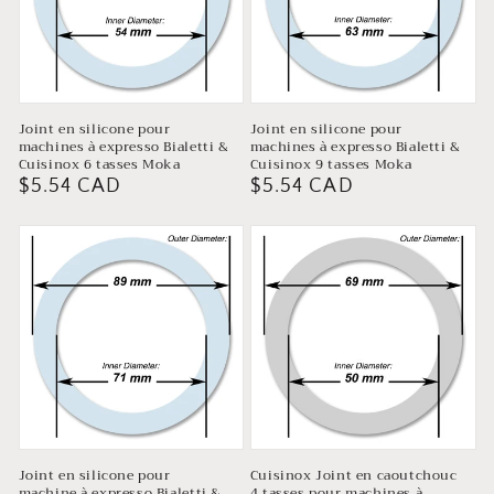
Joint en silicone pour
Joint en silicone pour
machines à expresso Bialetti &
machines à expresso Bialetti &
Cuisinox 6 tasses Moka
Cuisinox 9 tasses Moka
Prix
$5.54 CAD
Prix
$5.54 CAD
habituel
habituel
Joint en silicone pour
Cuisinox Joint en caoutchouc
machine à expresso Bialetti &
4 tasses pour machines à