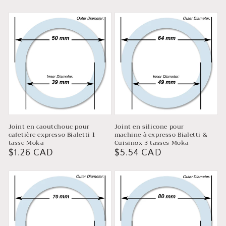
habituel
habituel
Joint en caoutchouc pour
Joint en silicone pour
cafetière expresso Bialetti 1
machine à expresso Bialetti &
tasse Moka
Cuisinox 3 tasses Moka
Prix
$1.26 CAD
Prix
$5.54 CAD
habituel
habituel