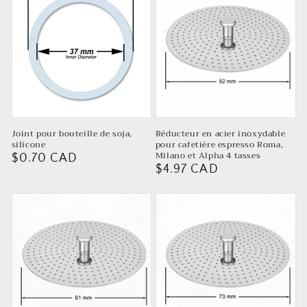
Joint pour bouteille de soja,
Réducteur en acier inoxydable
silicone
pour cafetière espresso Roma,
Milano et Alpha 4 tasses
Prix
$0.70 CAD
Prix
$4.97 CAD
habituel
habituel