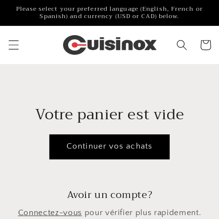
Aller au
Please select your preferred language (English, French or
contenu
Spanish) and currency (USD or CAD) below.
Chariot
Votre panier est vide
Continuer vos achats
Avoir un compte?
Connectez-vous
pour vérifier plus rapidement.