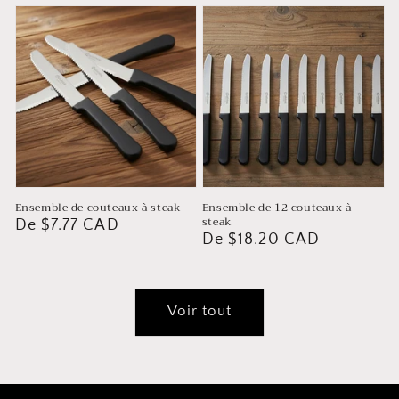
vente
Ensemble de couteaux à steak
Ensemble de 12 couteaux à
steak
Prix
De $7.77 CAD
Prix
De $18.20 CAD
habituel
habituel
Voir tout