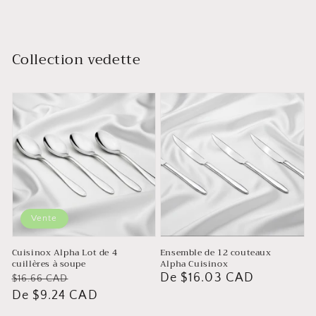
Collection vedette
Vente
Cuisinox Alpha Lot de 4
Ensemble de 12 couteaux
cuillères à soupe
Alpha Cuisinox
Prix
Prix
Prix
De $16.03 CAD
$16.66 CAD
De $9.24 CAD
habituel
de
habituel