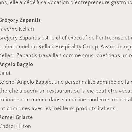
ans, elle a cédé à sa vocation d'entrepreneure gastron
Grégory Zapantis
Taverne Kellari
Gregory Zapantis est le chef exécutif de l'entreprise et
opérationnel du Kellari Hospitality Group. Avant de rejo
Kellari, Zapantis travaillait comme sous-chef dans un r
Angelo Baggio
Salut
Le chef Angelo Baggio, une personnalité admirée de la r
cherché à ouvrir un restaurant où la vie peut être vécu
culinaire commence dans sa cuisine moderne impeccabl
nt combinés avec les meilleurs produits italiens.
Romel Griarte
L'hôtel Hilton