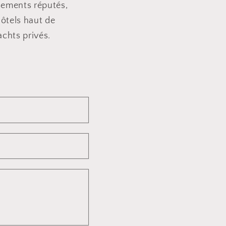
ssements réputés,
ôtels haut de
achts privés.