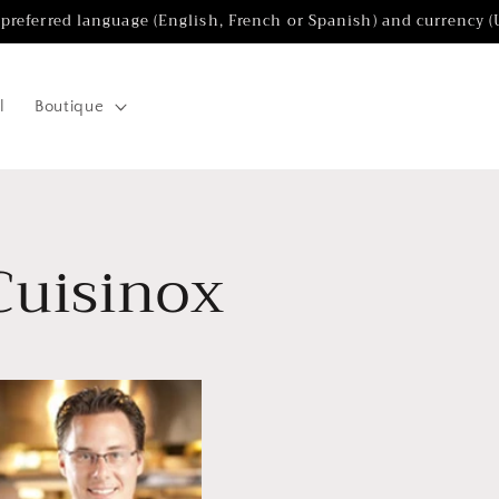
 preferred language (English, French or Spanish) and currency 
l
Boutique
Cuisinox