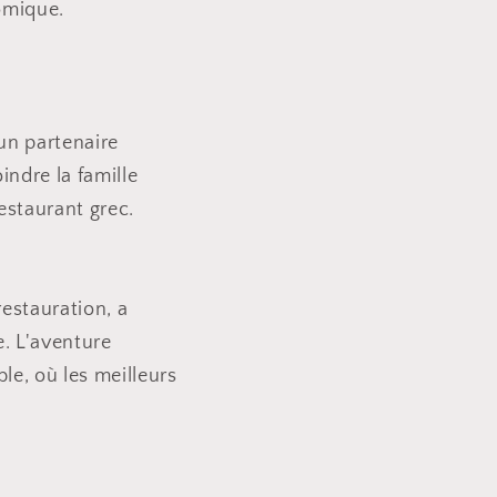
omique.
 un partenaire
indre la famille
estaurant grec.
estauration, a
e. L'aventure
e, où les meilleurs