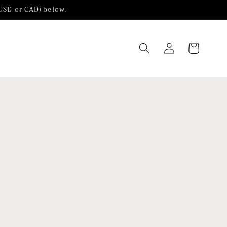
(USD or CAD) below.
Chariot
Connexion