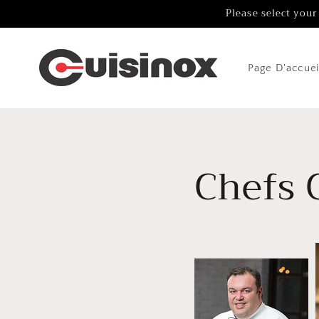
Aller au
Please select your
contenu
Page D'accuei
Chefs 