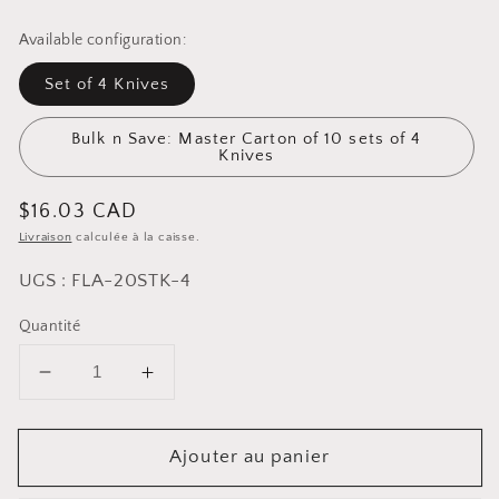
Available configuration:
Set of 4 Knives
Bulk n Save: Master Carton of 10 sets of 4
Knives
Prix
$16.03 CAD
Livraison
calculée à la caisse.
habituel
UGS : FLA-20STK-4
Quantité
Diminuer
Augmenter
la
la
quantité
quantité
Ajouter au panier
pour
pour
Ensemble
Ensemble