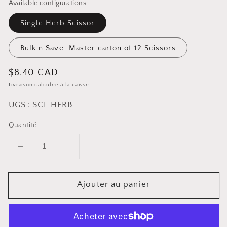
Available configurations:
Single Herb Scissor
Bulk n Save: Master carton of 12 Scissors
Prix
$8.40 CAD
Livraison
calculée à la caisse.
habituel
UGS : SCI-HERB
Quantité
Diminuer
Augmenter
la
la
quantité
quantité
Ajouter au panier
pour
pour
Ciseaux
Ciseaux
à
à
herbes
herbes