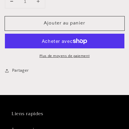
Diminuer
Augmenter
la
la
quantité
quantité
Ajouter au panier
pour
pour
5
5
pièces
pièces
Crème
Crème
et
et
Sucre
Sucre
Plus de moyens de paiement
Partager
Liens rapides