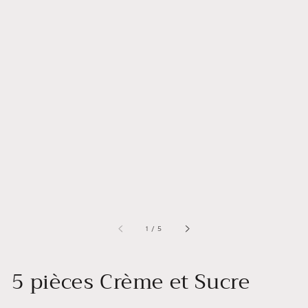
de
1
/
5
5 pièces Crème et Sucre