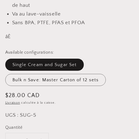
de haut
Va au lave-vaisselle
Sans BPA, PTFE, PFAS et PFOA
åÊ
Available configurations:
Single Cream and Sugar Set
Bulk n Save: Master Carton of 12 sets
Prix
$28.00 CAD
Livraison
calculée à la caisse.
habituel
UGS : SUG-5
Quantité