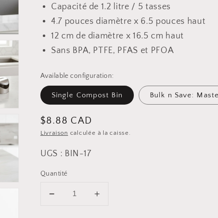
Capacité de 1.2 litre / 5 tasses
4.7 pouces diamètre x 6.5 pouces haut
12 cm de diamètre x 16.5 cm haut
Sans BPA, PTFE, PFAS et PFOA
Available configuration:
Single Compost Bin
Bulk n Save: Mast
Prix
$8.88 CAD
Livraison
calculée à la caisse.
habituel
UGS : BIN-17
Quantité
Diminuer
Augmenter
la
la