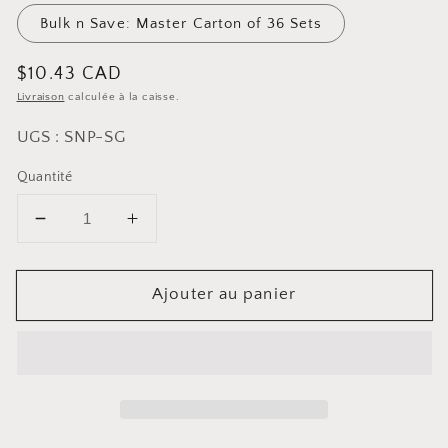
Bulk n Save: Master Carton of 36 Sets
Prix
$10.43 CAD
Livraison
calculée à la caisse.
habituel
UGS : SNP-SG
Quantité
Diminuer
Augmenter
la
la
quantité
quantité
Ajouter au panier
pour
pour
Ensemble
Ensemble
salière
salière
et
et
poivrière
poivrière