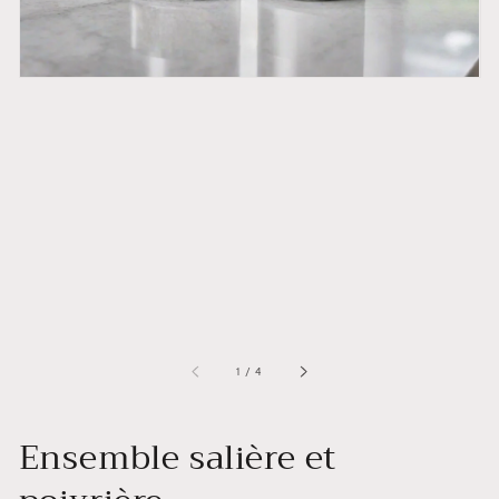
de
la
galerie
de
1
/
4
Ensemble salière et