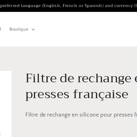
 preferred language (English, French or Spanish) and currency 
l
Boutique
Filtre de rechange 
presses française
Filtre de rechange en silicone pour presses 