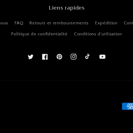
Liens rapides
nous
FAQ
Retours et remboursements
Expédition
Con
Politique de confidentialité
Conditions d'utilisation
Twitter
Facebook
Pinterest
Instagram
Youtube
Mét
de
pay