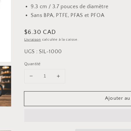
9.3 cm / 3.7 pouces de diamètre
Sans BPA, PTFE, PFAS et PFOA
Prix
$6.30 CAD
Livraison
calculée à la caisse.
habituel
UGS : SIL-1000
Quantité
Diminuer
Augmenter
la
la
quantité
quantité
Ajouter au
pour
pour
Filtre
Filtre
de
de
rechange
rechange
en
en