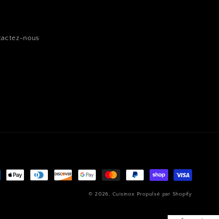
tactez-nous
hodes
© 2026,
Cuisinox
Propulsé par Shopify
ement