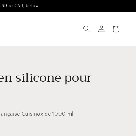
(USD or CAD) below.
Chariot
Connexion
en silicone pour
française Cuisinox de 1000 ml.