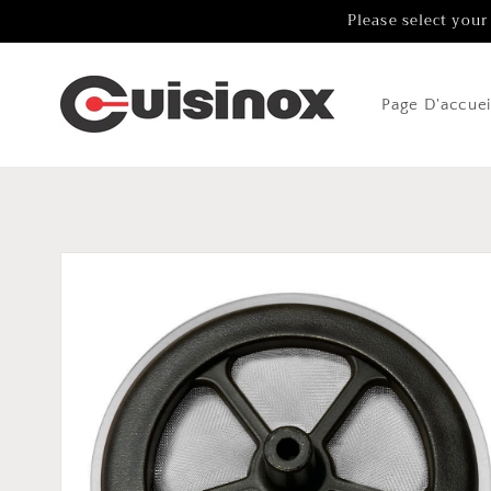
Aller au
Please select your
contenu
Page D'accuei
Passer aux
informations
sur le
produit