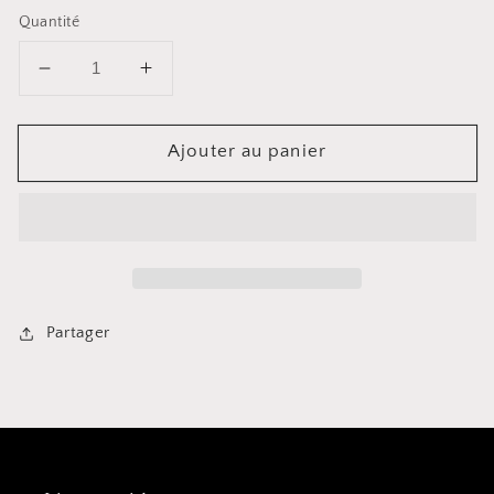
Quantité
Diminuer
Augmenter
la
la
quantité
quantité
Ajouter au panier
pour
pour
Crépine
Crépine
grillagée
grillagée
Cuisinox
Cuisinox
Partager