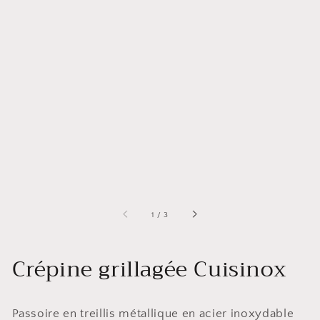
de
1
/
3
Crépine grillagée Cuisinox
Passoire en treillis métallique en acier inoxydable