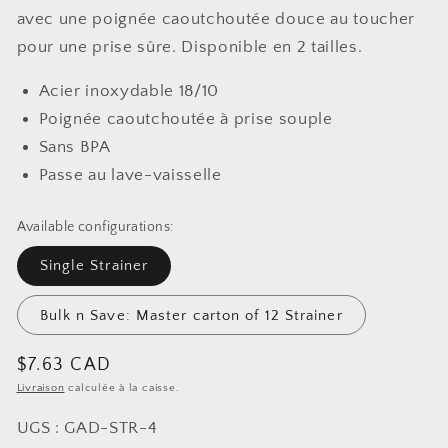
avec une poignée caoutchoutée douce au toucher
pour une prise sûre. Disponible en 2 tailles.
Acier inoxydable 18/10
Poignée caoutchoutée à prise souple
Sans BPA
Passe au lave-vaisselle
Available configurations:
Single Strainer
Bulk n Save: Master carton of 12 Strainer
Prix
$7.63 CAD
Livraison
calculée à la caisse.
habituel
UGS : GAD-STR-4