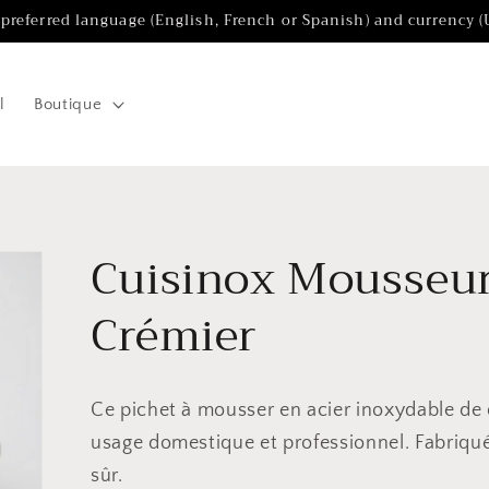
 preferred language (English, French or Spanish) and currency 
l
Boutique
Cuisinox Mousseur 
Crémier
Ce pichet à mousser en acier inoxydable de q
usage domestique et professionnel. Fabriqué
sûr.