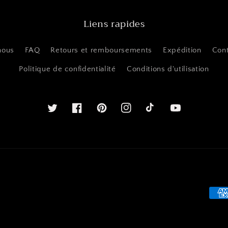
Liens rapides
nous
FAQ
Retours et remboursements
Expédition
Con
Politique de confidentialité
Conditions d'utilisation
Twitter
Facebook
Pinterest
Instagram
Youtube
Mét
de
pay