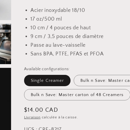
Acier inoxydable 18/10
17 oz/500 ml
10 cm / 4 pouces de haut
9 cm / 3,5 pouces de diamètre
Passe au lave-vaisselle
Sans BPA, PTFE, PFAS et PFOA
Available configurations:
Single Creamer
Bulk n Save: Master c
Bulk n Save: Master carton of 48 Creamers
Prix
$14.00 CAD
Livraison
calculée à la caisse.
habituel
UGS : CRE-8217