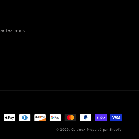
tactez-nous
hodes
© 2026,
Cuisinox
Propulsé par Shopify
ement