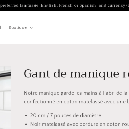
 preferred language (English, French or Spanish) and currency 
l
Boutique
Gant de manique r
Notre manique garde les mains à l'abri de la
confectionné en coton matelassé avec une 
20 cm / 7 pouces de diamètre
Noir matelassé avec bordure en coton ro