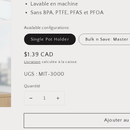
Lavable en machine
Sans BPA, PTFE, PFAS et PFOA
Available configurations:
Single Pot Holder
Bulk n Save: Master 
Prix
$1.39 CAD
Livraison
calculée à la caisse.
habituel
UGS : MIT-3000
Quantité
Diminuer
Augmenter
la
la
quantité
quantité
Ajouter au
pour
pour
Gant
Gant