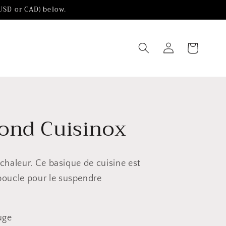
(USD or CAD) below.
Chariot
Connexion
ond Cuisinox
 chaleur. Ce basique de cuisine est
boucle pour le suspendre
uge