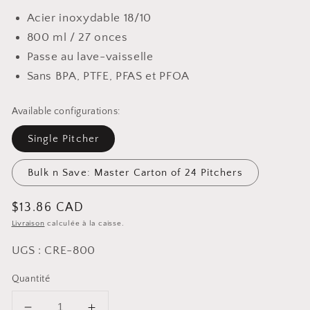
Acier inoxydable 18/10
800 ml / 27 onces
Passe au lave-vaisselle
Sans BPA, PTFE, PFAS et PFOA
Available configurations:
Single Pitcher
Bulk n Save: Master Carton of 24 Pitchers
Prix
$13.86 CAD
Livraison
calculée à la caisse.
habituel
UGS : CRE-800
Quantité