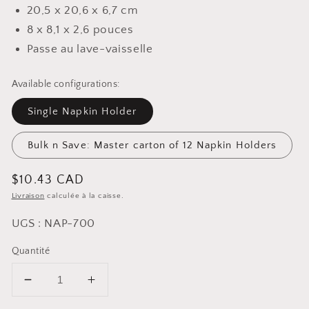
20,5 x 20,6 x 6,7 cm
8 x 8,1 x 2,6 pouces
Passe au lave-vaisselle
Available configurations:
Single Napkin Holder
Bulk n Save: Master carton of 12 Napkin Holders
Prix
$10.43 CAD
Livraison
calculée à la caisse.
habituel
UGS : NAP-700
Quantité
Diminuer
Augmenter
la
la