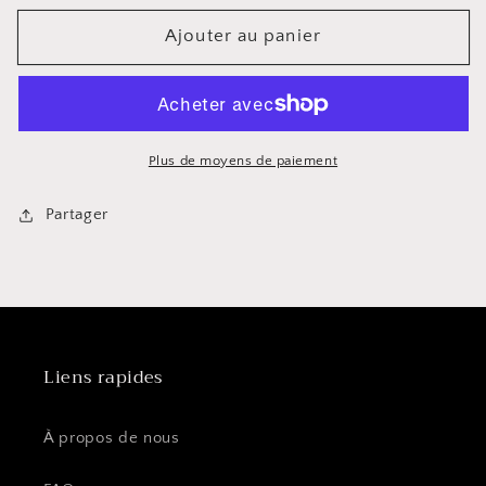
quantité
quantité
Ajouter au panier
pour
pour
Porte-
Porte-
serviettes
serviettes
de
de
terrasse
terrasse
Cuisinox
Cuisinox
Plus de moyens de paiement
Partager
Liens rapides
À propos de nous