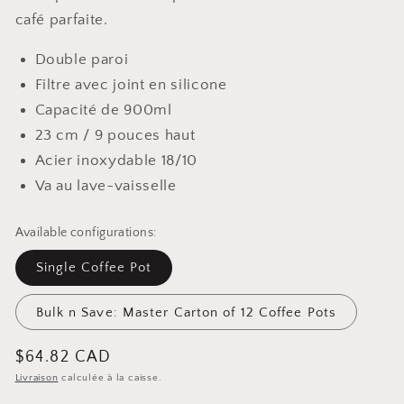
café parfaite.
Double paroi
Filtre avec joint en silicone
Capacité de 900ml
23 cm / 9 pouces haut
Acier inoxydable 18/10
Va au lave-vaisselle
Available configurations:
Single Coffee Pot
Bulk n Save: Master Carton of 12 Coffee Pots
Prix
$64.82 CAD
Livraison
calculée à la caisse.
habituel