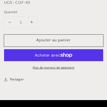
UGS : COF-45
Quantité
Diminuer
Augmenter
la
la
quantité
quantité
Ajouter au panier
pour
pour
Presse
Presse
française
française
à
à
double
double
paroi
paroi
Plus de moyens de paiement
en
en
acier
acier
Partager
inoxydable
inoxydable