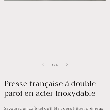
galerie
de
1
/
6
Presse française à double
paroi en acier inoxydable
Savourez un café tel qu'il était censé être, crémeux